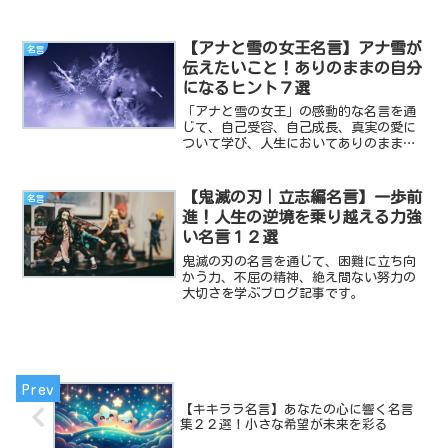
す。アーシャとアマヤ王妃の言葉で心を
強くし、あなたの人生をより豊かにする
ヒントを得ましょう。
【アナと雪の女王名言】アナ雪が
名言
伝えたいこと！ありのままの自分
になるヒント７選
「アナと雪の女王」の感動的な名言を通
じて、自己受容、自己成長、真実の愛に
ついて学び、人生においてありのままの
自分を受け入れる勇気とインスピレーシ
ョンを提供します。自己実現と前向きな
変化への道を探るための具体的なヒント
【鬼滅の刃｜立志編名言】一歩前
名言
を探求しましょう。
進！人生の逆境を乗り越える力強
い名言１２選
鬼滅の刃の名言を通じて、困難に立ち向
かう力、不屈の精神、絶え間ない努力の
大切さを学ぶブログ記事です。
【キキララ名言】あなたの心に響く名言
集２２選！小さな希望が未来を彩る