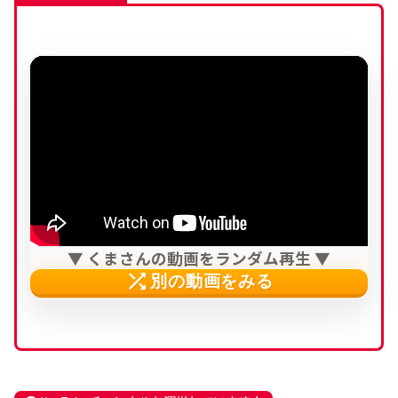
▼ くまさんの動画をランダム再生 ▼
shuffle
別の動画をみる