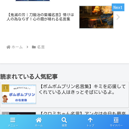
【鬼滅の刃｜刀鍛冶の里編名言】情けは
人の為ならず！心の霞が晴れる名言集
ホーム
名言
読まれている人気記事
【ポムポムプリン名言集】キミを応援して
くれている人はきっとそばにいるよ。
【クロミちゃん名言】アンタは今日も最高
さ！！
メニュー
ホーム
検索
トップ
サイドバー