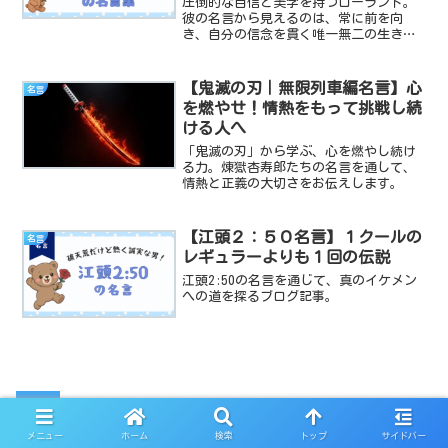
圧倒的な自信と美学を持つローランド。
彼の名言から見えるのは、常に前を向
き、自分の信念を貫く唯一無二の生き
方。自分らしく輝くヒントを知りたいあ
なたへ。
【鬼滅の刃｜無限列車編名言】心
名言
を燃やせ！情熱をもって挑戦し続
ける人へ
「鬼滅の刃」から学ぶ、心を燃やし続け
る力。煉獄杏寿郎たちの名言を通して、
情熱と正義の大切さをお伝えします。
【江頭２：５０名言】１クールの
名言
レギュラーよりも１回の伝説
江頭2:50の名言を通じて、真のイケメン
への道を探るブログ記事。
【ハローキティ名言集】失敗はチャレン
メニュー
ホーム
検索
トップ
サイドバー
ジした証！