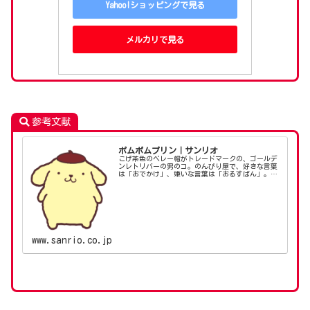
Yahoo!ショッピングで見る
メルカリで見る
参考文献
ポムポムプリン｜サンリオ
こげ茶色のベレー帽がトレードマークの、ゴールデ
ンレトリバーの男のコ。のんびり屋で、好きな言葉
は「おでかけ」、嫌いな言葉は「おるすばん」。く
つ集めが趣味。飼い主のお父さんの革ぐつ、お母さ
んのサンダルなど、片っぽずつ、こっそり隠してい
る。ミルク...
www.sanrio.co.jp