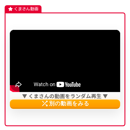
くまさん動画
▼ くまさんの動画をランダム再生 ▼
shuffle
別の動画をみる