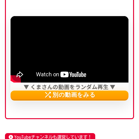
▼ くまさんの動画をランダム再生 ▼
shuffle
別の動画をみる
YouTubeチャンネルも運営しています！