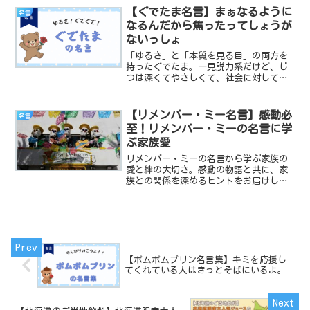
く名言で元気を取り戻しましょう。
【ぐでたま名言】まぁなるように
名言
なるんだから焦ったってしょうが
ないっしょ
「ゆるさ」と「本質を見る目」の両方を
持ったぐでたま。一見脱力系だけど、じ
つは深くてやさしくて、社会に対してち
ょっと冷めてるけど希望は捨てていない
——そんな「ぐでたま」らしいリアルで
共感できる名言を集めました。
【リメンバー・ミー名言】感動必
名言
至！リメンバー・ミーの名言に学
ぶ家族愛
リメンバー・ミーの名言から学ぶ家族の
愛と絆の大切さ。感動の物語と共に、家
族との関係を深めるヒントをお届けしま
す。あなたの心に響く名言で、日々の生
活に感謝と幸せを。
【ポムポムプリン名言集】キミを応援し
てくれている人はきっとそばにいるよ。