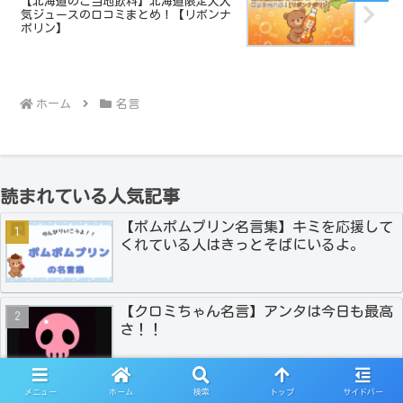
【北海道のご当地飲料】北海道限定大人
気ジュースの口コミまとめ！【リボンナ
ポリン】
ホーム
名言
読まれている人気記事
【ポムポムプリン名言集】キミを応援して
くれている人はきっとそばにいるよ。
【クロミちゃん名言】アンタは今日も最高
さ！！
メニュー
ホーム
検索
トップ
サイドバー
【ぐでたま名言】まぁなるようになるんだ