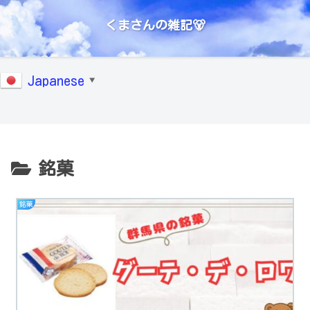
くまさんの雑記🐻
Japanese
▼
銘菓
銘菓