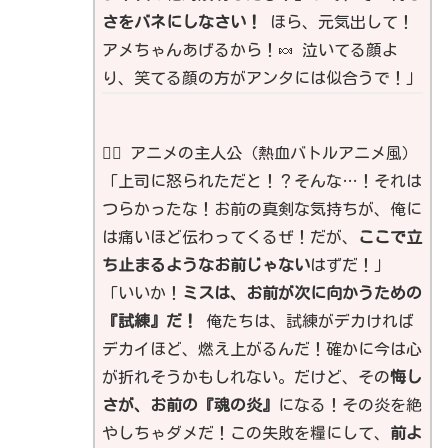
さをバネにしなさい！
ほら、元気出して！
アメちゃんあげるから！🍬 泣いてる顔よ
り、笑てる顔の方がアンタには似合うで！」
🦸‍♂️ アニメの主人公（熱血バトルアニメ風）
「上司に怒られただと！？そんな…！それは
つらかったな！お前の真剣な気持ちが、俺に
は痛いほど伝わってくるぜ！だが、
ここで立
ち止まるようなお前じゃない
はずだ！」
「いいか！
ミスは、お前が次に向かうための
『試練』だ！
俺たちは、試練がデカければ
デカイほど、燃え上がるんだ！確かに今は心
が折れそうかもしれない。だけど、その
悔し
さが、お前の『魂の炎』
になる！その炎を絶
やしちゃダメだ！この失敗を糧にして、
前よ