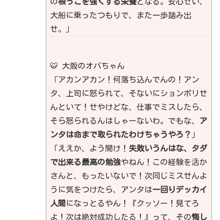
の
根っこを強くする栄養
となる。安心せい、
大船に乗ったつもりで、また一歩踏み出
せ。」
🐯 大阪のオバちゃん
「アカンアカン！何落ち込んでんの！アン
タ、上司に怒られて、そないにションボリせ
んといて！せやけどな、仕事でミスしたら、
そら怒られるんはしゃーないわ。でもな、
ア
ンタは命まで取られたわけちゃうやろ？
」
「ええか、よう聞け！
失敗いうんはな、タダ
で出来る最高の勉強
やねん！この経験を活か
さんと、もったいないで！次同じミスせんよ
うに気をつけたら、アンタは
一回りデッカイ
人間
になっとるやん！『クッソー！見てろ
よ！次は絶対成功したる！』って、その
悔し