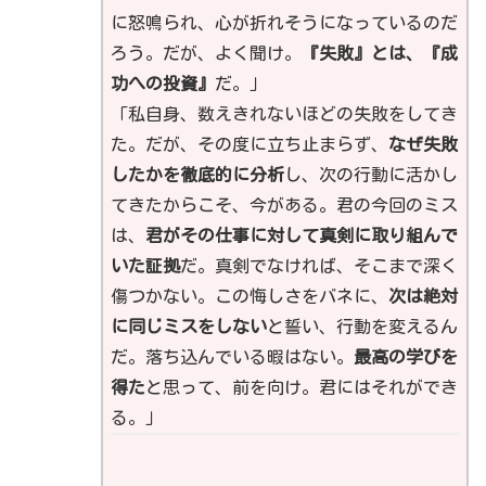
に怒鳴られ、心が折れそうになっているのだ
ろう。だが、よく聞け。
『失敗』とは、『成
功への投資』
だ。」
「私自身、数えきれないほどの失敗をしてき
た。だが、その度に立ち止まらず、
なぜ失敗
したかを徹底的に分析
し、次の行動に活かし
てきたからこそ、今がある。君の今回のミス
は、
君がその仕事に対して真剣に取り組んで
いた証拠
だ。真剣でなければ、そこまで深く
傷つかない。この悔しさをバネに、
次は絶対
に同じミスをしない
と誓い、行動を変えるん
だ。落ち込んでいる暇はない。
最高の学びを
得た
と思って、前を向け。君にはそれができ
る。」