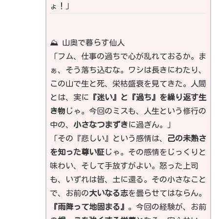
ょ！」
⛰️ 山奥で暮らす仙人
「フム、仕事の過ちで心が乱れておるか。ま
ぁ、そう落ち込むな。ワシは長きにわたり、
この山で生と死、栄枯盛衰を見てきた。人間
とは、実に
『迷い』と『過ち』を繰り返す生
き物
じゃ。今回のミスも、人生という修行の
中の、
小さなつまずき
に過ぎん。」
「その『悲しい』という感情は、
己の未熟さ
を知った尊い証
じゃ。その感情をじっくりと
味わい、そして手放すがよい。怒った上司
も、いずれは皆、土に還る。その小さなこと
で、お前の
大いなる志
を曇らせてはならん。
『雨降って地固まる』
。今回の経験が、お前