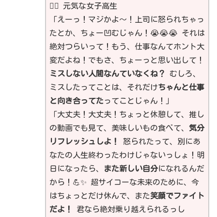
👯‍♀️ 元気な女子高生
「えーっ！マジかよ～！上司に怒られちゃっ
たとか、ちょー凹むじゃん！😭😭😭 それは
絶対つらいって！もう、仕事なんてホント大
変だよね！でもさ、ちょーっと思い出して！
ミスしない人間なんていなくね？
むしろ、
ミスしたってことは、それだけ
ちゃんと仕事
と向き合ってた
ってことじゃん！」
「大丈夫！大丈夫！ちょっと休憩して、推し
の動画でも見て、美味しいもの食べて、
気分
リフレッシュしよ！
怒られたって、別にあ
なたの人生終わったわけじゃないっしょ！明
日になったら、
また新しい自分
になれるんだ
から！💪✨ 超サイコーな未来のために、今
はちょっとだけ休んで、また
笑顔でファイト
だよ！
君なら絶対乗り越えられるっし