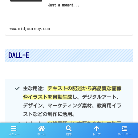
Just a moment...
www.midjourney.com
DALL-E
主な用途:
テキストの記述から高品質な画像
やイラストを自動生成
し、デジタルアート、
デザイン、マーケティング素材、教育用イラ
ストなどの制作に活用。
メリット:
自然言語（日本語も含む）で指示
するだけ
で、高品質で独創的な画像を短時間
メニュー
ホーム
検索
トップ
サイドバー