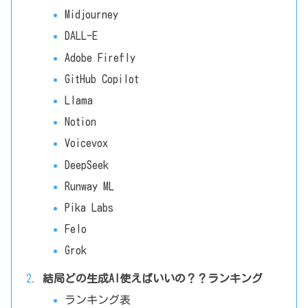
Midjourney
DALL-E
Adobe Firefly
GitHub Copilot
Llama
Notion
Voicevox
DeepSeek
Runway ML
Pika Labs
Felo
Grok
結局どの生成AI使えばいいの？？ランキング
ランキング表