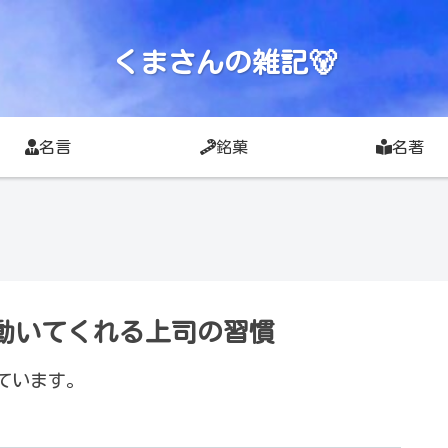
くまさんの雑記🐻
名言
銘菓
名著
動いてくれる上司の習慣
ています。