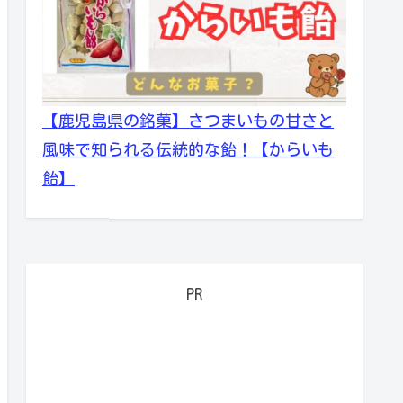
【鹿児島県の銘菓】さつまいもの甘さと
風味で知られる伝統的な飴！【からいも
飴】
PR