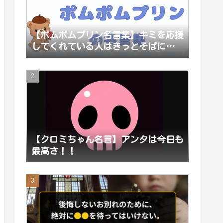
【ポムポムプリン名言集】キミを応援
してくれている人はきっとそばにいる
よ。
【クロミちゃん名言】アンタは今日も
最高さ！！