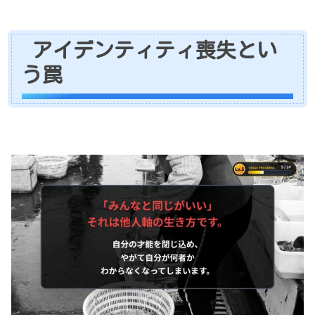
アイデンティティ喪失とい
う罠